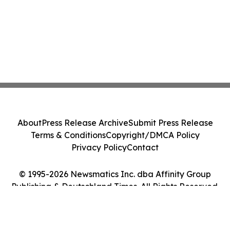
About
Press Release Archive
Submit Press Release
Terms & Conditions
Copyright/DMCA Policy
Privacy Policy
Contact
© 1995-2026 Newsmatics Inc. dba Affinity Group
Publishing & Deutschland Times. All Rights Reserved.
Cookie Settings / Your Privacy Choices